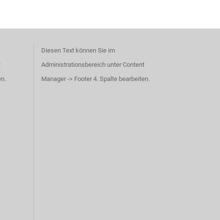
Diesen Text können Sie im
t
Administrationsbereich unter Content
en.
Manager -> Footer 4. Spalte bearbeiten.