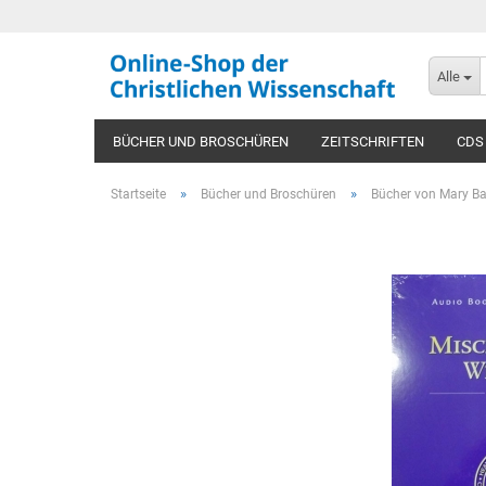
Alle
BÜCHER UND BROSCHÜREN
ZEITSCHRIFTEN
CDS
»
»
Startseite
Bücher und Broschüren
Bücher von Mary Ba