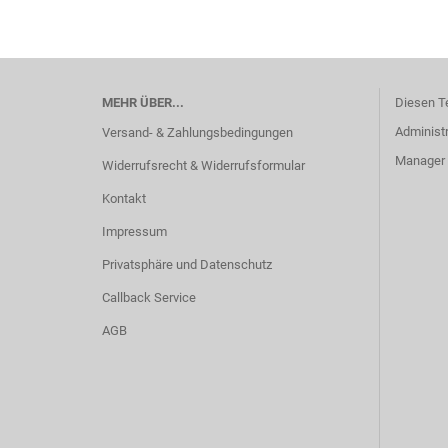
MEHR ÜBER...
Diesen T
Administr
Versand- & Zahlungsbedingungen
Manager -
Widerrufsrecht & Widerrufsformular
Kontakt
Impressum
Privatsphäre und Datenschutz
Callback Service
AGB