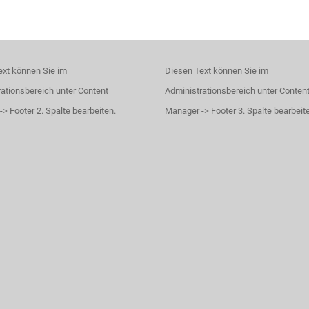
ext können Sie im
Diesen Text können Sie im
ationsbereich unter Content
Administrationsbereich unter Conten
> Footer 2. Spalte bearbeiten.
Manager -> Footer 3. Spalte bearbeit