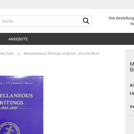
Sprache auswählen
Ihre Bestellung
be
ANGEBOTE
»
ker Eddy
Miscellaneous Writings, englisch - als Hör-Buch
M
B
Ar
Konto e
Li
Passwo
Ve