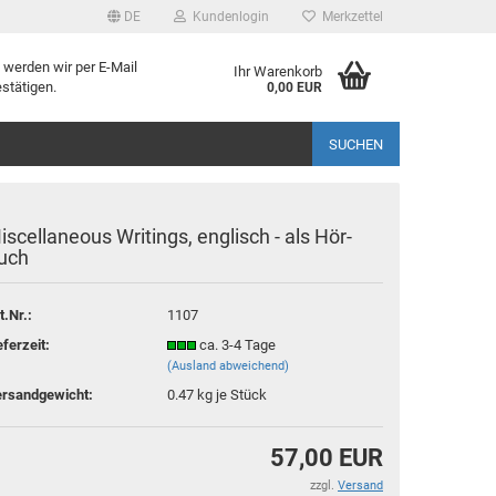
DE
Kundenlogin
Merkzettel
 werden wir per E-Mail
Ihr Warenkorb
stätigen.
0,00 EUR
SUCHEN
iscellaneous Writings, englisch - als Hör-
uch
t.Nr.:
1107
rstellen
eferzeit:
ca. 3-4 Tage
rt vergessen?
(Ausland abweichend)
rsandgewicht:
0.47
kg je Stück
57,00 EUR
zzgl.
Versand